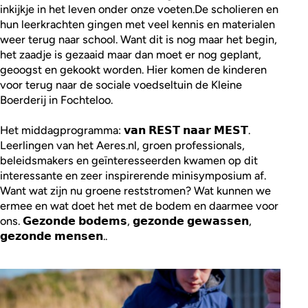
inkijkje in het leven onder onze voeten.De scholieren en
hun leerkrachten gingen met veel kennis en materialen
weer terug naar school. Want dit is nog maar het begin,
het zaadje is gezaaid maar dan moet er nog geplant,
geoogst en gekookt worden. Hier komen de kinderen
voor terug naar de sociale voedseltuin de Kleine
Boerderij in Fochteloo.
Het middagprogramma: 𝘃𝗮𝗻 𝗥𝗘𝗦𝗧 𝗻𝗮𝗮𝗿 𝗠𝗘𝗦𝗧.
Leerlingen van het Aeres.nl, groen professionals,
beleidsmakers en geïnteresseerden kwamen op dit
interessante en zeer inspirerende minisymposium af.
Want wat zijn nu groene reststromen? Wat kunnen we
ermee en wat doet het met de bodem en daarmee voor
ons. 𝗚𝗲𝘇𝗼𝗻𝗱𝗲 𝗯𝗼𝗱𝗲𝗺𝘀, 𝗴𝗲𝘇𝗼𝗻𝗱𝗲 𝗴𝗲𝘄𝗮𝘀𝘀𝗲𝗻,
𝗴𝗲𝘇𝗼𝗻𝗱𝗲 𝗺𝗲𝗻𝘀𝗲𝗻..