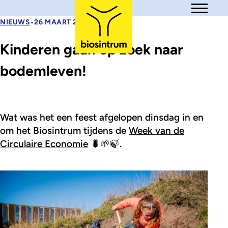
Skip to main content
Open me
•
NIEUWS
26 MAART 2025
Kinderen gaan op zoek naar
bodemleven!
Wat was het een feest afgelopen dinsdag in en
om het Biosintrum tijdens de
Week van de
Circulaire Economie
🐛🌱🍃.