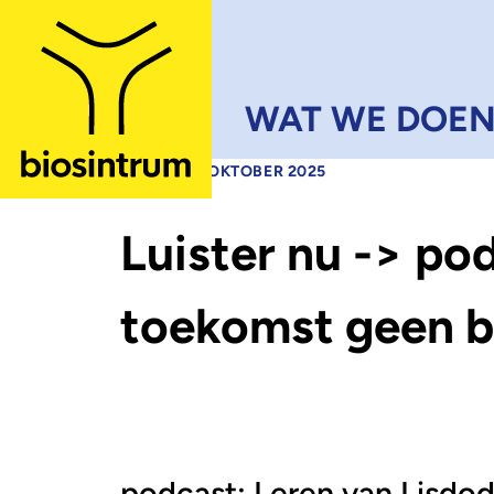
Skip to main content
WAT WE DOE
•
NIEUWS
9 OKTOBER 2025
Luister nu -> po
toekomst geen b
podcast: Leren van Lisdo