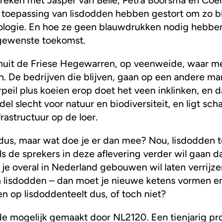
n toepassing van lisdodden hebben gestort om zo bi
ologie. En hoe ze geen blauwdrukken nodig hebben
gewenste toekomst.
uit de Friese Hegewarren, op veenweide, waar m
n. De bedrijven die blijven, gaan op een andere ma
eil plus koeien erop doet het veen inklinken, en 
del slecht voor natuur en biodiversiteit, en ligt sc
rastructuur op de loer.
dus, maar wat doe je er dan mee? Nou, lisdodden t
als de sprekers in deze aflevering verder wil gaan d
s je overal in Nederland gebouwen wil laten verrijz
 en lisdodden – dan moet je nieuwe ketens vormen 
len op lisdoddenteelt dus, of toch niet?
e mogelijk gemaakt door NL2120. Een tienjarig p