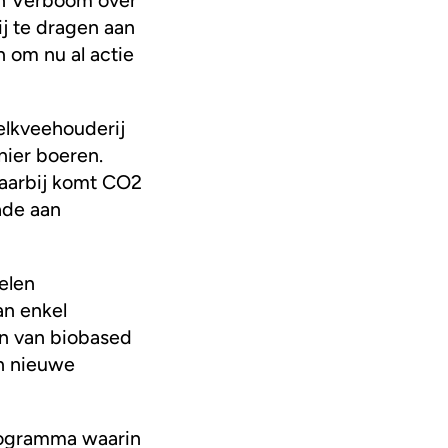
j te dragen aan
 om nu al actie
elkveehouderij
nier boeren.
daarbij komt CO2
hade aan
elen
an enkel
en van biobased
en nieuwe
rogramma waarin