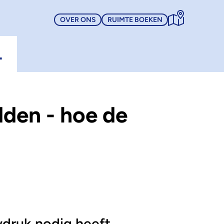
OVER ONS
RUIMTE BOEKEN
L
dden - hoe de
wdruk nodig heeft