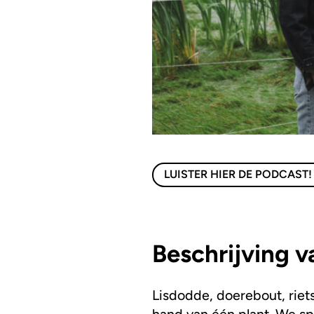
LUISTER HIER DE PODCAST!
Beschrijving v
Lisdodde, doerebout, riets
hand van één plant. We s