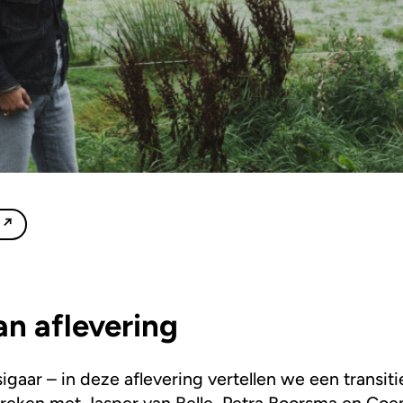
an aflevering
igaar – in deze aflevering vertellen we een transit
preken met Jasper van Belle, Petra Boorsma en Co