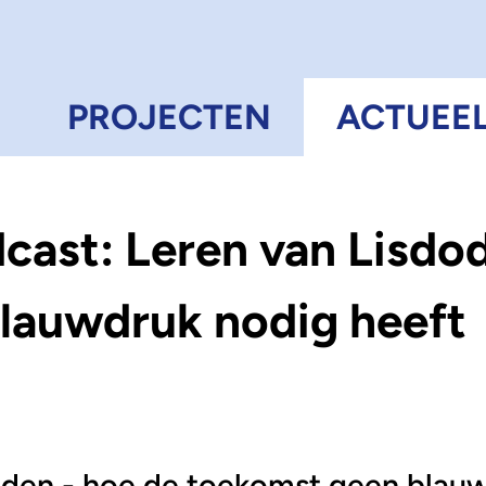
N
PROJECTEN
ACTUEE
dcast: Leren van Lisdo
lauwdruk nodig heeft
dden - hoe de toekomst geen blau