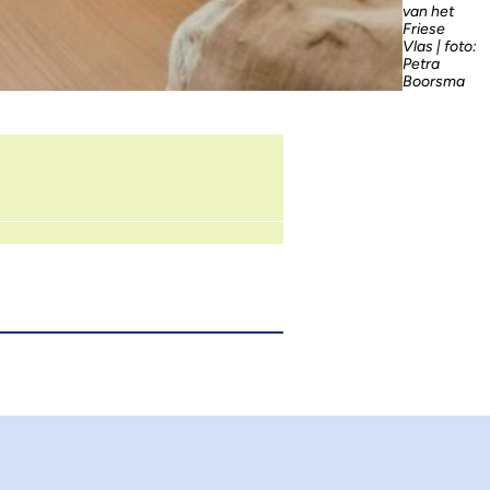
van het
Friese
Vlas | foto:
Petra
Boorsma