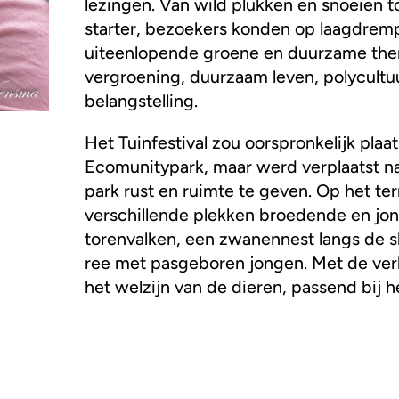
lezingen. Van wild plukken en snoeien 
starter, bezoekers konden op laagdrem
uiteenlopende groene en duurzame them
vergroening, duurzaam leven, polycult
belangstelling.
Het Tuinfestival zou oorspronkelijk plaa
Ecomunitypark, maar werd verplaatst na
park rust en ruimte te geven. Op het te
verschillende plekken broedende en jo
torenvalken, een zwanennest langs de sl
ree met pasgeboren jongen. Met de ver
het welzijn van de dieren, passend bij h